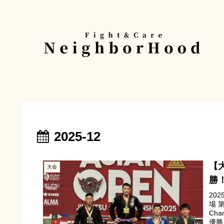
2025-12
【大
大会
勝
20
場 第
Ch
優勝し