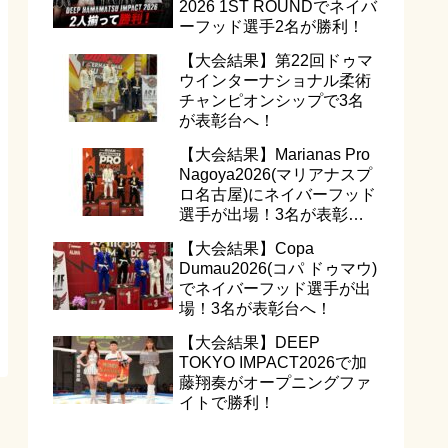
2026 1ST ROUNDでネイバ
ーフッド選手2名が勝利！
【大会結果】第22回ドゥマ
ウインターナショナル柔術
チャンピオンシップで3名
が表彰台へ！
【大会結果】Marianas Pro
Nagoya2026(マリアナスプ
ロ名古屋)にネイバーフッド
選手が出場！3名が表彰台
へ！
【大会結果】Copa
Dumau2026(コパ ドゥマウ)
でネイバーフッド選手が出
場！3名が表彰台へ！
【大会結果】DEEP
TOKYO IMPACT2026で加
藤翔奏がオープニングファ
イトで勝利！