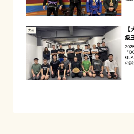
【
大会
級
20
「BO
GL
の試