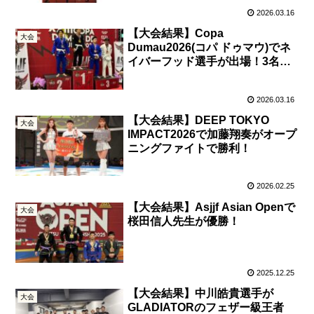
2026.03.16
【大会結果】Copa
大会
Dumau2026(コパ ドゥマウ)でネ
イバーフッド選手が出場！3名が
表彰台へ！
2026.03.16
【大会結果】DEEP TOKYO
大会
IMPACT2026で加藤翔奏がオープ
ニングファイトで勝利！
2026.02.25
【大会結果】Asjjf Asian Openで
大会
桜田信人先生が優勝！
2025.12.25
【大会結果】中川皓貴選手が
大会
GLADIATORのフェザー級王者