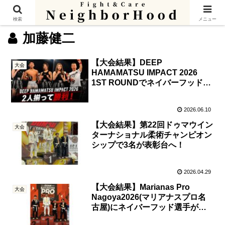
検索
メニュー
加藤健二
【大会結果】DEEP
大会
HAMAMATSU IMPACT 2026
1ST ROUNDでネイバーフッド選
手2名が勝利！
2026.06.10
【大会結果】第22回ドゥマウイン
大会
ターナショナル柔術チャンピオン
シップで3名が表彰台へ！
2026.04.29
【大会結果】Marianas Pro
大会
Nagoya2026(マリアナスプロ名
古屋)にネイバーフッド選手が出
場！3名が表彰台へ！