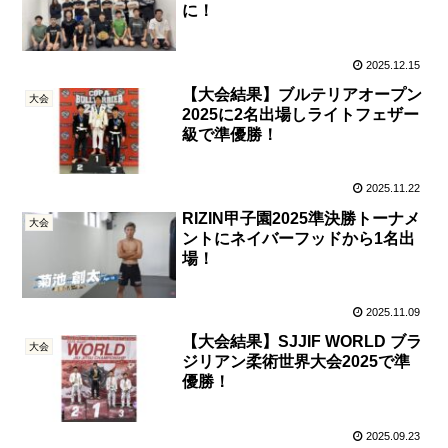
に！
2025.12.15
【大会結果】ブルテリアオープン
大会
2025に2名出場しライトフェザー
級で準優勝！
2025.11.22
RIZIN甲子園2025準決勝トーナメ
大会
ントにネイバーフッドから1名出
場！
2025.11.09
【大会結果】SJJIF WORLD ブラ
大会
ジリアン柔術世界大会2025で準
優勝！
2025.09.23